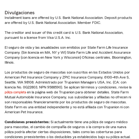
Divulgaciones
Installment loans are offered by U.S. Bank National Association. Deposit products
are offered by U.S. Bank National Association. Member FDIC.
The creditor and issuer of this credit card is U.S. Bank National Association,
pursuant to a license from Visa U.S.A. Inc.
El seguro de vida y las anualidades son emitidos por State Farm Life Insurance
Company. (Sin licencia en MA, NY y WI) State Farm Life and Accident Assurance
Company (con licencia en New York y Wisconsin) Oficinas centrales, Bloomington,
Illinois.
Los productos de seguro de mascotas son suscritos en los Estados Unidos por
American Pet Insurance Company y ZPIC Insurance Company, 6100-4th Ave S,
Seattle, WA 98108. Administrado por Trupanion Managers USA, Inc. (CA: con
licencia No. 0G22803, NPN 9588590). Se aplican términos y condiciones, revise la
póliza completa
en la página web de Trupanion para obtener detalles. State Farm
Mutual Automobile Insurance Company, sus subsidiarias y afiliadas no ofrecen ni
son responsables financieramente por los productos de seguro de mascotas.
State Farm es una entidad independiente y no está afiliada con Trupanion ni con
American Pet Insurance.
Condiciones preexistentes:
Si actualmente tiene una póliza de seguro médico
para mascotas, el cambio de compañía de seguros o la compra de una nueva
póliza podría afectar ciertas disposiciones, tales como las coberturas para
condiciones preexistentes o los deducibles ya establecidos bajo su póliza actual.