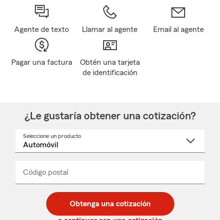
Agente de texto
Llamar al agente
Email al agente
Pagar una factura
Obtén una tarjeta
de identificación
¿Le gustaría obtener una cotización?
Seleccione un producto
Seleccione
un
nombre
de
producto
del
Código postal
Ingresa
Ingresa
_____
menú
un
un
desplegable
código
código
postal
postal
Obtenga una cotización
de
de
5
5