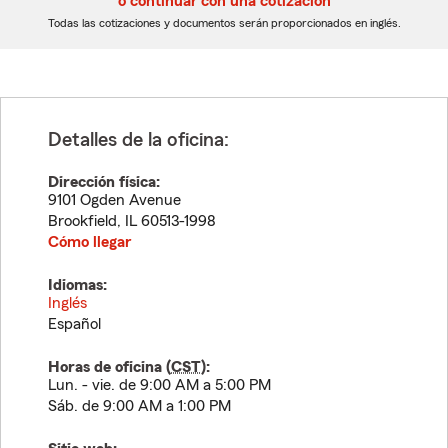
o continuar con una cotización
dígitos
dígitos
Todas las cotizaciones y documentos serán proporcionados en inglés.
Detalles de la oficina:
Dirección física:
9101 Ogden Avenue
Brookfield
,
IL
60513-1998
Cómo llegar
Idiomas:
Inglés
Español
Horas de oficina (
CST
):
Lun. - vie. de 9:00 AM a 5:00 PM
Sáb. de 9:00 AM a 1:00 PM