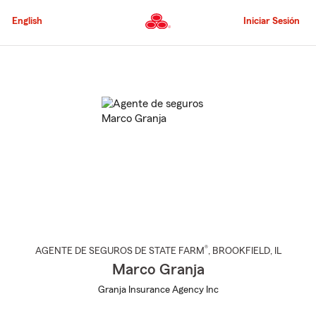
Pasar
al
English
Iniciar Sesión
contenido
principal
Comienzo
del
contenido
principal
®
AGENTE DE SEGUROS DE STATE FARM
,
BROOKFIELD
, IL
Marco Granja
Granja Insurance Agency Inc