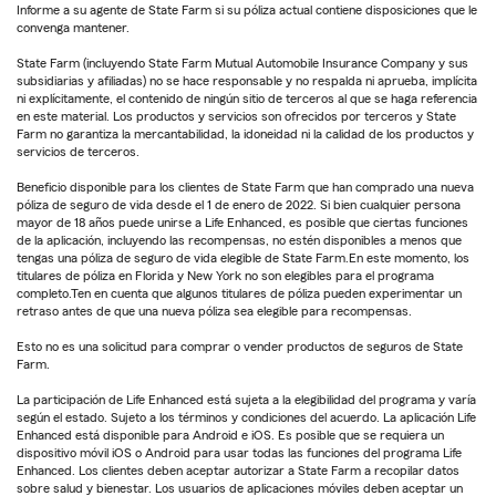
Informe a su agente de State Farm si su póliza actual contiene disposiciones que le
convenga mantener.
State Farm (incluyendo State Farm Mutual Automobile Insurance Company y sus
subsidiarias y afiliadas) no se hace responsable y no respalda ni aprueba, implícita
ni explícitamente, el contenido de ningún sitio de terceros al que se haga referencia
en este material. Los productos y servicios son ofrecidos por terceros y State
Farm no garantiza la mercantabilidad, la idoneidad ni la calidad de los productos y
servicios de terceros.
Beneficio disponible para los clientes de State Farm que han comprado una nueva
póliza de seguro de vida desde el 1 de enero de 2022. Si bien cualquier persona
mayor de 18 años puede unirse a Life Enhanced, es posible que ciertas funciones
de la aplicación, incluyendo las recompensas, no estén disponibles a menos que
tengas una póliza de seguro de vida elegible de State Farm.En este momento, los
titulares de póliza en Florida y New York no son elegibles para el programa
completo.Ten en cuenta que algunos titulares de póliza pueden experimentar un
retraso antes de que una nueva póliza sea elegible para recompensas.
Esto no es una solicitud para comprar o vender productos de seguros de State
Farm.
La participación de Life Enhanced está sujeta a la elegibilidad del programa y varía
según el estado. Sujeto a los términos y condiciones del acuerdo. La aplicación Life
Enhanced está disponible para Android e iOS. Es posible que se requiera un
dispositivo móvil iOS o Android para usar todas las funciones del programa Life
Enhanced. Los clientes deben aceptar autorizar a State Farm a recopilar datos
sobre salud y bienestar. Los usuarios de aplicaciones móviles deben aceptar un